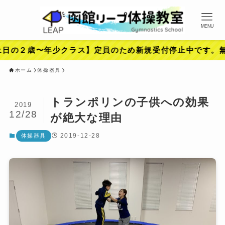
MENU
年少クラス】定員のため新規受付停止中です。無料体験やご
ホーム
体操器具
トランポリンの子供への効果
2019
12/28
が絶大な理由
2019-12-28
体操器具