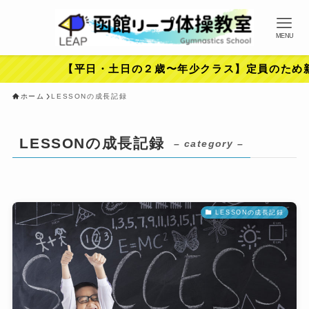
MENU
【平日・土日の２歳〜年少クラス】定員のため新
ホーム
LESSONの成長記録
LESSONの成長記録
– category –
LESSONの成長記録